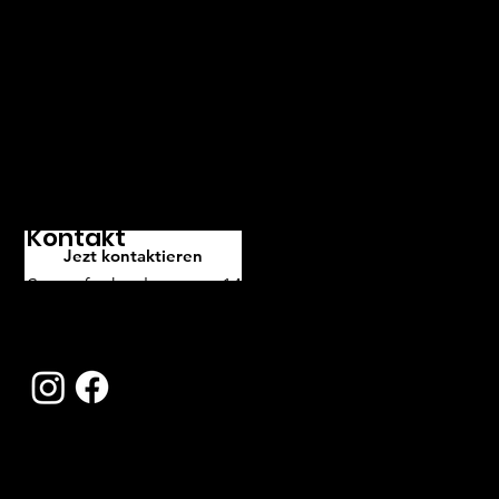
Unser Team von Experten hilft
Ihnen gerne, den passenden
Service für Ihre Bedürfnisse zu
finden. Kontaktieren Sie uns und
wir freuen uns darauf, Ihnen
weiterzuhelfen.
Kontakt
Jezt kontaktieren
Stampfenbachstrasse 146, 8006 Zürich
contact@blackandwhite.ch
Tel:
044 363 66 00