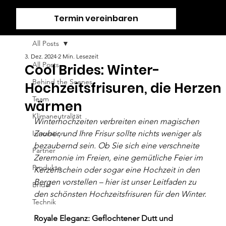
Termin vereinbaren
All Posts
3. Dez. 2024
2 Min. Lesezeit
All Posts
Cool Brides: Winter-
Behind the Scenes
Hochzeitsfrisuren, die Herzen
Team
wärmen
Klimaneutralität
Winterhochzeiten verbreiten einen magischen 
Innovation
Zauber, und Ihre Frisur sollte nichts weniger als 
bezaubernd sein. Ob Sie sich eine verschneite 
Partner
Zeremonie im Freien, eine gemütliche Feier im 
Produkte
Kerzenschein oder sogar eine Hochzeit in den 
Bergen vorstellen – hier ist unser Leitfaden zu 
Bridal
den schönsten Hochzeitsfrisuren für den Winter.
Technik
Royale Eleganz: Geflochtener Dutt und 