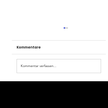
Kommentare
Kommentar verfassen...
Dein schönster Tag wird jetzt noch
Wollen Sie mehr wissen?
schöner: Das Bridal-Gold Angebot
Rufen Sie uns doch an!