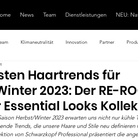
ome
News
Team
Dienstleistungen
NEU: Nat
eam
Klimaneutralität
Innovation
Partner
Prod
t
sten Haartrends für
Winter 2023: Der RE-R
 Essential Looks Kollek
aison Herbst/Winter 2023 erwarten uns nicht nur kühle 
nde Trends, die unsere Haare und Stile neu definieren 
ektion von Schwarzkopf Professional präsentiert die ang