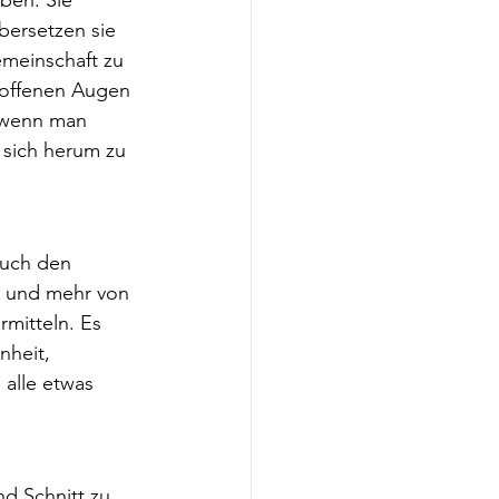
ben. Sie 
bersetzen sie 
emeinschaft zu 
 offenen Augen 
, wenn man 
 sich herum zu 
auch den 
rt und mehr von 
rmitteln. Es 
nheit, 
alle etwas 
d Schnitt zu 