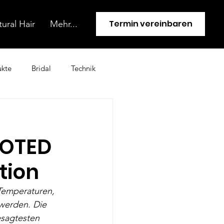
Termin vereinbaren
ural Hair
Mehr...
ukte
Bridal
Technik
OOTED
tion
Temperaturen, 
werden. Die 
esagtesten 