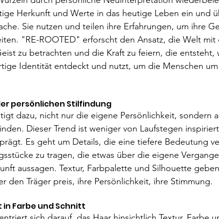
Wurzeln durch persönliche Neuinterpretation wiederbele
rtige Herkunft und Werte in das heutige Leben ein und ü
che. Sie nutzen und teilen ihre Erfahrungen, um ihre G
leiten. "RE-ROOTED" erforscht den Ansatz, die Welt mit
ist zu betrachten und die Kraft zu feiern, die entsteht
rtige Identität entdeckt und nutzt, um die Menschen um
er persönlichen Stilfindung
t dazu, nicht nur die eigene Persönlichkeit, sondern 
finden. Dieser Trend ist weniger von Laufstegen inspirie
prägt. Es geht um Details, die eine tiefere Bedeutung ve
sstücke zu tragen, die etwas über die eigene Vergange
ft aussagen. Textur, Farbpalette und Silhouette geben 
er den Träger preis, ihre Persönlichkeit, ihre Stimmung.
t in Farbe und Schnitt
iert sich darauf, das Haar hinsichtlich Textur, Farbe un