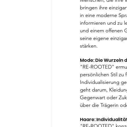
Menschen, die ihre 
bringen ihre einziga
in eine moderne Spra
informieren und zu 
und einem offenen Ge
seine eigene einziga
stärken.
Mode: 
Die Wurzeln d
"RE-ROOTED" ermutig
persönlichen Stil zu 
Individualisierung ge
geht darum, Kleidung
Gegenwart oder Zukun
über die Trägerin od
Haare: Individualitä
"RE-ROOTED" konzentr