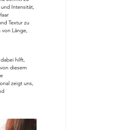
und Intensität, 
Haar 
nd Textur zu 
 von Länge, 
abei hilft, 
 von diesem 
e 
onal zeigt uns, 
nd 