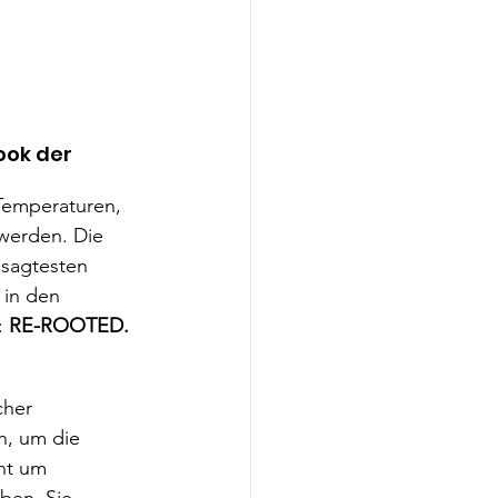
ook der 
Temperaturen, 
werden. Die 
esagtesten 
 in den 
: 
RE-ROOTED.
her 
n, um die 
ht um 