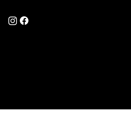
contact@blackandwhite.ch
Tel:
044 363 66 00
© 2023 Black & White.
Made with love by socialwithsophie