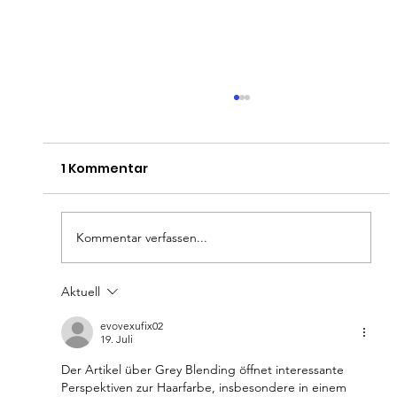
1 Kommentar
Kommentar verfassen...
Gefärbtes Haar richtig pflegen
Aktuell
evovexufix02
19. Juli
Der Artikel über Grey Blending öffnet interessante 
Perspektiven zur Haarfarbe, insbesondere in einem 