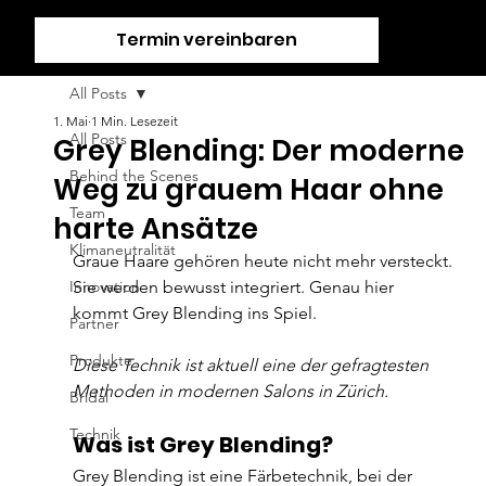
Termin vereinbaren
All Posts
1. Mai
1 Min. Lesezeit
All Posts
Grey Blending: Der moderne
Behind the Scenes
Weg zu grauem Haar ohne
Team
harte Ansätze
Klimaneutralität
Graue Haare gehören heute nicht mehr versteckt. 
Innovation
Sie
 werden bewusst integriert. Genau hier 
kommt Grey Blending ins Spiel.
Partner
Produkte
Diese Technik ist aktuell eine der gefragtesten 
Methoden in modernen Salons in Zürich.
Bridal
Technik
Was ist Grey Blending?
Grey Blending ist eine Färbetechnik, bei der 