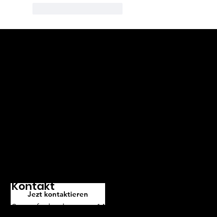
Gefällt mir
Antworten
Wollen Sie mehr wissen?
Rufen Sie uns doch an!
Unser Team von Experten hilft
Ihnen gerne, den passenden
Service für Ihre Bedürfnisse zu
finden. Kontaktieren Sie uns und
wir freuen uns darauf, Ihnen
weiterzuhelfen.
Kontakt
Jezt kontaktieren
Stampfenbachstrasse 146, 8006 Zürich