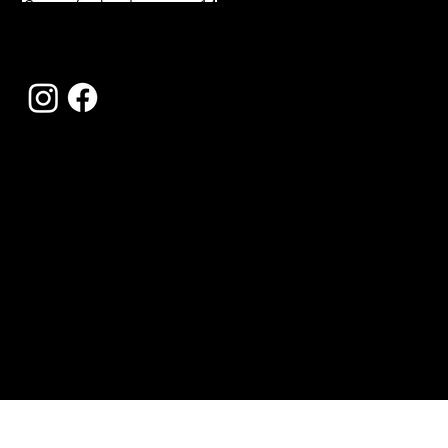
Stampfenbachstrasse 146, 8006 Zürich
contact@blackandwhite.ch
Tel:
044 363 66 00
© 2023 Black & White.
Made with love by socialwithsophie