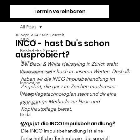
Termin vereinbaren
All Posts
10. Sept. 2024
2 Min. Lesezeit
All Posts
INCO - hast Du's schon
Behind the Scenes
ausprobiert?
Team
Bei Black & White Hairstyling in Zürich steht 
Innovation sehr hoch in unseren Werten. Deshalb 
Klimaneutralität
haben wir die INCO Impulsbehandlung im 
Innovation
Angebot, die ganz im Zeichen modernster 
Partner
Haarpflegetechnologien steht und dir eine 
einzigartige Methode zur Haar- und 
Produkte
Kopfhautpflege bietet.
Bridal
Was ist die INCO Impulsbehandlung?
Technik
Die INCO Impulsbehandlung ist eine 
fortschrittliche Technologie, die speziell 