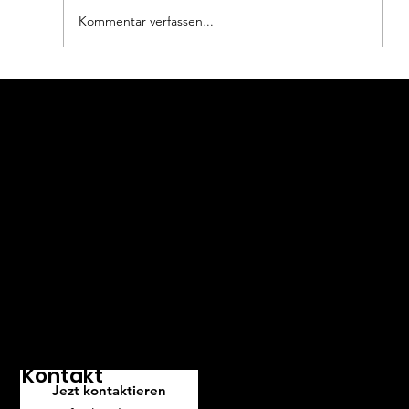
Kommentar verfassen...
Männerhaarschnitte 2026: Diese
Wollen Sie mehr wissen?
Looks sind jetzt angesagt
Rufen Sie uns doch an!
Unser Team von Experten hilft
Ihnen gerne, den passenden
Service für Ihre Bedürfnisse zu
finden. Kontaktieren Sie uns und
wir freuen uns darauf, Ihnen
weiterzuhelfen.
Kontakt
Jezt kontaktieren