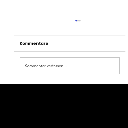
Kommentare
Kommentar verfassen...
Auf dem Gipfel der Perfektion: Black
Wollen Sie mehr wissen?
& White Hairstyling setzt auf
kontinuierliche Weiterbildung
Rufen Sie uns doch an!
Unser Team von Experten hilft
Ihnen gerne, den passenden