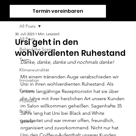
Termin vereinbaren
All Posts
30. Juli 2023
1 Min. Lesezeit
All Posts
Ursi geht in den
Behind the Scenes
wohlverdienten Ruhestand
Team
Danke, danke, danke und nochmals danke!
Klimaneutralität
Mit einem tränenden Auge verabschieden wir 
Innovation
Ursi in ihren wohlverdienten Ruhestand. Als 
Partner
unsere langjährige Rezeptionistin hat sie über 
die Jahre mit ihrer herzlichen Art unsere Kunden 
Produkte
im Salon willkommen geheißen. Sagenhafte 35 
Bridal
Jahre lang hat Ursi bei Black and White 
gearbeitet und war immer offen, freundlich, 
Technik
organisiert und zuvorkommend. Nicht nur hat 
Ursi den Coiffeur-Aufenthalt unserer Kunden 