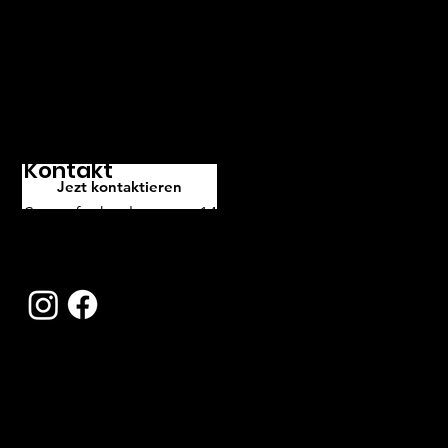
Service für Ihre Bedürfnisse zu
finden. Kontaktieren Sie uns und
wir freuen uns darauf, Ihnen
weiterzuhelfen.
Kontakt
Jezt kontaktieren
Stampfenbachstrasse 146, 8006 Zürich
contact@blackandwhite.ch
Tel:
044 363 66 00